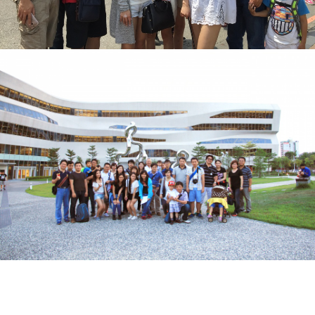
歷年國外旅遊/國內參訪
2025年 員工旅遊-釜
2024年 員工旅遊-越南岘港一、二、三
山團、北京團、北越
團/富國島一、二團/巴里島一、二團
一、二、三團、泰國
團、新馬團
公司聚餐