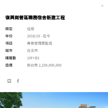
×
王正源建築師事務所
EN
復興崗營區職務宿舍新建工程
類型
年份
規模
區域
項目
類型
住宿
集合住宅
年份
2018/10 - 迄今
項目
專案管理暨監造
城市
台北市
樓層數
19F+B3
造價
新台幣 2,100,000,000
學校